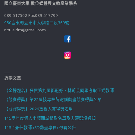
國立臺東大學 數位媒體與文教產業學系
089-517502 Fax089-517799
950臺東縣臺東市大學路二段369號
nttu.eidm@gmail.com
近期文章
【金榜題名】狂賀第九屆郭冠妤、林莉芸同學考取正式教師
【競賽得獎】第22屆技專校院電腦動畫競賽得獎名單
【競賽得獎】2026放視大賞得獎名單
115學年度個人申請面試錄取名單及志願選填通知
115-1兼任教師 (3D動畫專長) 徵聘公告