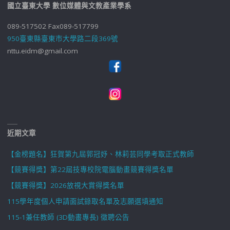
國立臺東大學 數位媒體與文教產業學系
089-517502 Fax089-517799
950臺東縣臺東市大學路二段369號
nttu.eidm@gmail.com
近期文章
【金榜題名】狂賀第九屆郭冠妤、林莉芸同學考取正式教師
【競賽得獎】第22屆技專校院電腦動畫競賽得獎名單
【競賽得獎】2026放視大賞得獎名單
115學年度個人申請面試錄取名單及志願選填通知
115-1兼任教師 (3D動畫專長) 徵聘公告