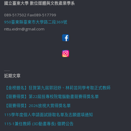
國立臺東大學 數位媒體與文教產業學系
089-517502 Fax089-517799
950臺東縣臺東市大學路二段369號
nttu.eidm@gmail.com
近期文章
【金榜題名】狂賀第九屆郭冠妤、林莉芸同學考取正式教師
【競賽得獎】第22屆技專校院電腦動畫競賽得獎名單
【競賽得獎】2026放視大賞得獎名單
115學年度個人申請面試錄取名單及志願選填通知
115-1兼任教師 (3D動畫專長) 徵聘公告