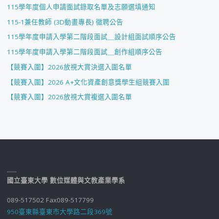
115學年度個人申請面試錄取名單及志願選填通知
115-1兼任教師 (3D動畫專長) 徵聘公告
115學年度申請入學第二階段面試＿設計組面試順序公告
115學年度申請入學第二階段面試＿創作組順序公告
【競賽入圍】2026放視大賞決選入圍名單
【競賽入圍】2026 A+文化資產創意獎學生組競賽入圍
【競賽入圍】2026放視大賞複選入圍名單
國立臺東大學 數位媒體與文教產業學系
089-517502 Fax089-517799
950臺東縣臺東市大學路二段369號