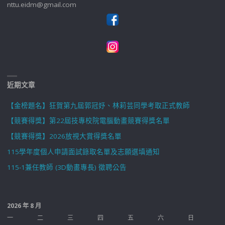
nttu.eidm@gmail.com
近期文章
【金榜題名】狂賀第九屆郭冠妤、林莉芸同學考取正式教師
【競賽得獎】第22屆技專校院電腦動畫競賽得獎名單
【競賽得獎】2026放視大賞得獎名單
115學年度個人申請面試錄取名單及志願選填通知
115-1兼任教師 (3D動畫專長) 徵聘公告
2026 年 8 月
一
二
三
四
五
六
日