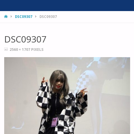
HOME
DSC09307
DSC09307
DSC09307
FULL
2560 × 1707
PIXELS
SIZE