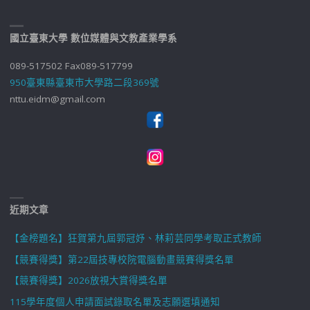
國立臺東大學 數位媒體與文教產業學系
089-517502 Fax089-517799
950臺東縣臺東市大學路二段369號
nttu.eidm@gmail.com
近期文章
【金榜題名】狂賀第九屆郭冠妤、林莉芸同學考取正式教師
【競賽得獎】第22屆技專校院電腦動畫競賽得獎名單
【競賽得獎】2026放視大賞得獎名單
115學年度個人申請面試錄取名單及志願選填通知