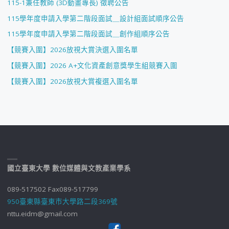
115-1兼任教師 (3D動畫專長) 徵聘公告
115學年度申請入學第二階段面試＿設計組面試順序公告
115學年度申請入學第二階段面試＿創作組順序公告
【競賽入圍】2026放視大賞決選入圍名單
【競賽入圍】2026 A+文化資產創意獎學生組競賽入圍
【競賽入圍】2026放視大賞複選入圍名單
國立臺東大學 數位媒體與文教產業學系
089-517502 Fax089-517799
950臺東縣臺東市大學路二段369號
nttu.eidm@gmail.com