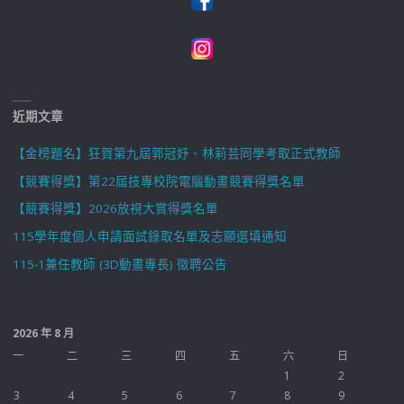
近期文章
【金榜題名】狂賀第九屆郭冠妤、林莉芸同學考取正式教師
【競賽得獎】第22屆技專校院電腦動畫競賽得獎名單
【競賽得獎】2026放視大賞得獎名單
115學年度個人申請面試錄取名單及志願選填通知
115-1兼任教師 (3D動畫專長) 徵聘公告
2026 年 8 月
一
二
三
四
五
六
日
1
2
3
4
5
6
7
8
9