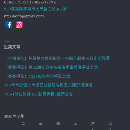
089-517502 Fax089-517799
950臺東縣臺東市大學路二段369號
nttu.eidm@gmail.com
近期文章
【金榜題名】狂賀第九屆郭冠妤、林莉芸同學考取正式教師
【競賽得獎】第22屆技專校院電腦動畫競賽得獎名單
【競賽得獎】2026放視大賞得獎名單
115學年度個人申請面試錄取名單及志願選填通知
115-1兼任教師 (3D動畫專長) 徵聘公告
2026 年 8 月
一
二
三
四
五
六
日
1
2