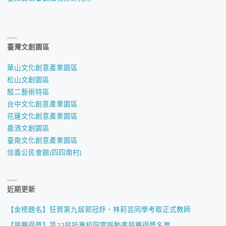
臺灣文創園區
華山文化創意產業園區
松山文創園區
駁二藝術特區
台中文化創意產業園區
花蓮文化創意產業園區
嘉酒文創園區
臺南文化創意產業園區
信義公民會館(四四南村)
近期更新
【金榜題名】狂賀第九屆郭冠妤、林莉芸同學考取正式教師
【競賽得獎】第22屆技專校院電腦動畫競賽得獎名單