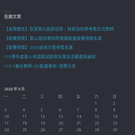
近期文章
【金榜題名】狂賀第九屆郭冠妤、林莉芸同學考取正式教師
【競賽得獎】第22屆技專校院電腦動畫競賽得獎名單
【競賽得獎】2026放視大賞得獎名單
115學年度個人申請面試錄取名單及志願選填通知
115-1兼任教師 (3D動畫專長) 徵聘公告
2026 年 8 月
一
二
三
四
五
六
日
1
2
3
4
5
6
7
8
9
10
11
12
13
14
15
16
17
18
19
20
21
22
23
24
25
26
27
28
29
30