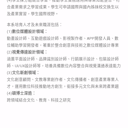
(4)學生採分組競合學習，推動學生實務應用與專業知能整合，符
合產業需求之學習成果。學生可申請國際與國內姊妹校交換生以
及產業實習，學生國際視野。
本系培育人才及未來職涯包括：
(1)
數位媒體設計領域：
動畫設計師、互動遊戲設計師、影視製作者、APP開發人員、數
位輔助學習開發者，著重於整合創意與技術之數位媒體設計專業
(2)
視覺傳達設計領域：
涵蓋平面設計師、品牌識別設計師、行銷展示設計、包裝設計師
師、UI/UX設計師等，培養具備數位內容整合與視覺溝通表達能力
(3)
文化新創領域：
文化創意顧問、文教專業創作者、文化傳播者、創意產業專業人
才，運用數位科技推動地方創生，銜接多元文化與未來跨產業趨
(4)
碩博士深造：
跨領域結合文化、教育、科技之研究