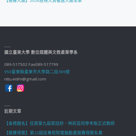
【競賽入圍】2026放視大賞複選入圍名單
國立臺東大學 數位媒體與文教產業學系
089-517502 Fax089-517799
950臺東縣臺東市大學路二段369號
nttu.eidm@gmail.com
近期文章
【金榜題名】狂賀第九屆郭冠妤、林莉芸同學考取正式教師
【競賽得獎】第22屆技專校院電腦動畫競賽得獎名單