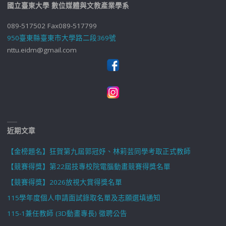
國立臺東大學 數位媒體與文教產業學系
089-517502 Fax089-517799
950臺東縣臺東市大學路二段369號
nttu.eidm@gmail.com
近期文章
【金榜題名】狂賀第九屆郭冠妤、林莉芸同學考取正式教師
【競賽得獎】第22屆技專校院電腦動畫競賽得獎名單
【競賽得獎】2026放視大賞得獎名單
115學年度個人申請面試錄取名單及志願選填通知
115-1兼任教師 (3D動畫專長) 徵聘公告