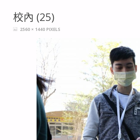
校內 (25)
FULL
2560 × 1440
PIXELS
SIZE