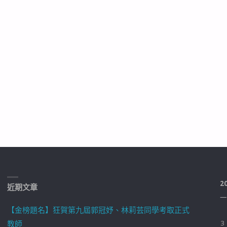
2
近期文章
一
【金榜題名】狂賀第九屆郭冠妤、林莉芸同學考取正式
教師
3