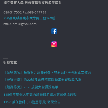
國立臺東大學 數位媒體與文教產業學系
089-517502 Fax089-517799
950臺東縣臺東市大學路二段369號
nttu.eidm@gmail.com
近期文章
【金榜題名】狂賀第九屆郭冠妤、林莉芸同學考取正式教師
【競賽得獎】第22屆技專校院電腦動畫競賽得獎名單
【競賽得獎】2026放視大賞得獎名單
115學年度個人申請面試錄取名單及志願選填通知
115-1兼任教師 (3D動畫專長) 徵聘公告