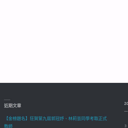
2
近期文章
一
【金榜題名】狂賀第九屆郭冠妤、林莉芸同學考取正式
教師
3