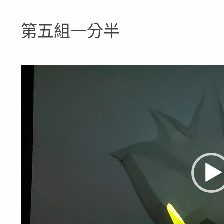
第五組一分半
視
訊
播
放
器