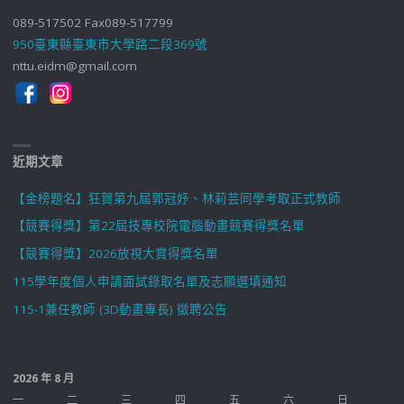
089-517502 Fax089-517799
950臺東縣臺東市大學路二段369號
nttu.eidm@gmail.com
近期文章
【金榜題名】狂賀第九屆郭冠妤、林莉芸同學考取正式教師
【競賽得獎】第22屆技專校院電腦動畫競賽得獎名單
【競賽得獎】2026放視大賞得獎名單
115學年度個人申請面試錄取名單及志願選填通知
115-1兼任教師 (3D動畫專長) 徵聘公告
2026 年 8 月
一
二
三
四
五
六
日