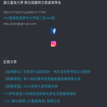
國立臺東大學 數位媒體與文教產業學系
089-517502 Fax089-517799
950臺東縣臺東市大學路二段369號
nttu.eidm@gmail.com
近期文章
【金榜題名】狂賀第九屆郭冠妤、林莉芸同學考取正式教師
【競賽得獎】第22屆技專校院電腦動畫競賽得獎名單
【競賽得獎】2026放視大賞得獎名單
115學年度個人申請面試錄取名單及志願選填通知
115-1兼任教師 (3D動畫專長) 徵聘公告