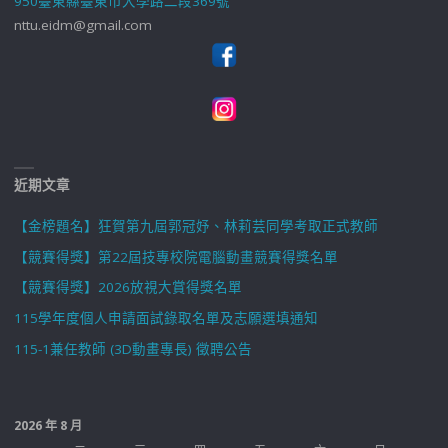
950臺東縣臺東市大學路二段369號
nttu.eidm@gmail.com
近期文章
【金榜題名】狂賀第九屆郭冠妤、林莉芸同學考取正式教師
【競賽得獎】第22屆技專校院電腦動畫競賽得獎名單
【競賽得獎】2026放視大賞得獎名單
115學年度個人申請面試錄取名單及志願選填通知
115-1兼任教師 (3D動畫專長) 徵聘公告
2026 年 8 月