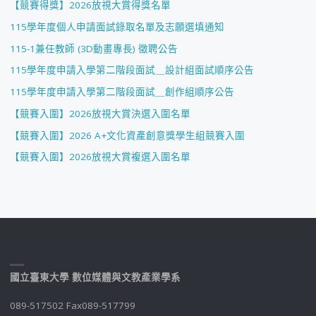
【競賽得獎】2026放視大賞得獎名單
115學年度個人申請面試錄取名單及志願選填通知
115-1兼任教師 (3D動畫專長) 徵聘公告
115學年度申請入學第二階段面試＿設計組面試順序公告
115學年度申請入學第二階段面試＿創作組順序公告
【競賽入圍】2026放視大賞決選入圍名單
【競賽入圍】2026 A+文化資產創意獎學生組競賽入圍
【競賽入圍】2026放視大賞複選入圍名單
國立臺東大學 數位媒體與文教產業學系
089-517502 Fax089-517799