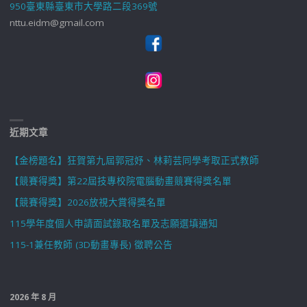
950臺東縣臺東市大學路二段369號
nttu.eidm@gmail.com
近期文章
【金榜題名】狂賀第九屆郭冠妤、林莉芸同學考取正式教師
【競賽得獎】第22屆技專校院電腦動畫競賽得獎名單
【競賽得獎】2026放視大賞得獎名單
115學年度個人申請面試錄取名單及志願選填通知
115-1兼任教師 (3D動畫專長) 徵聘公告
2026 年 8 月