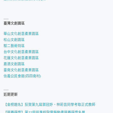
臺灣文創園區
華山文化創意產業園區
松山文創園區
駁二藝術特區
台中文化創意產業園區
花蓮文化創意產業園區
嘉酒文創園區
臺南文化創意產業園區
信義公民會館(四四南村)
近期更新
【金榜題名】狂賀第九屆郭冠妤、林莉芸同學考取正式教師
【競賽得獎】第22屆技專校院電腦動畫競賽得獎名單