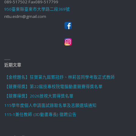
089-517502 Fax089-517799
950臺東縣臺東市大學路二段369號
nttu.eidm@gmail.com
近期文章
【金榜題名】狂賀第九屆郭冠妤、林莉芸同學考取正式教師
【競賽得獎】第22屆技專校院電腦動畫競賽得獎名單
【競賽得獎】2026放視大賞得獎名單
115學年度個人申請面試錄取名單及志願選填通知
115-1兼任教師 (3D動畫專長) 徵聘公告