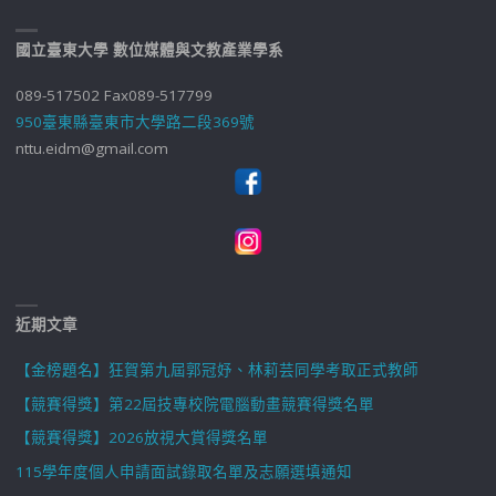
國立臺東大學 數位媒體與文教產業學系
089-517502 Fax089-517799
950臺東縣臺東市大學路二段369號
nttu.eidm@gmail.com
近期文章
【金榜題名】狂賀第九屆郭冠妤、林莉芸同學考取正式教師
【競賽得獎】第22屆技專校院電腦動畫競賽得獎名單
【競賽得獎】2026放視大賞得獎名單
115學年度個人申請面試錄取名單及志願選填通知