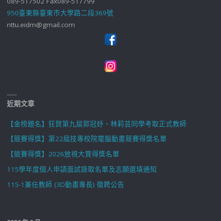
089-517502 Fax089-517799
950臺東縣臺東市大學路二段369號
nttu.eidm@gmail.com
近期文章
【金榜題名】狂賀第九屆郭冠妤、林莉芸同學考取正式教師
【競賽得獎】第22屆技專校院電腦動畫競賽得獎名單
【競賽得獎】2026放視大賞得獎名單
115學年度個人申請面試錄取名單及志願選填通知
115-1兼任教師 (3D動畫專長) 徵聘公告