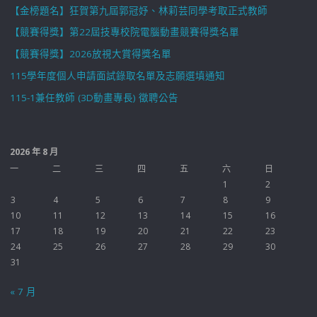
【金榜題名】狂賀第九屆郭冠妤、林莉芸同學考取正式教師
【競賽得獎】第22屆技專校院電腦動畫競賽得獎名單
【競賽得獎】2026放視大賞得獎名單
115學年度個人申請面試錄取名單及志願選填通知
115-1兼任教師 (3D動畫專長) 徵聘公告
2026 年 8 月
一
二
三
四
五
六
日
1
2
3
4
5
6
7
8
9
10
11
12
13
14
15
16
17
18
19
20
21
22
23
24
25
26
27
28
29
30
31
« 7 月