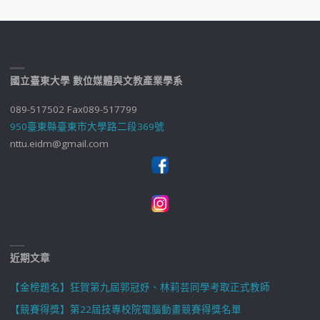
國立臺東大學 數位媒體與文教產業學系
089-517502 Fax089-517799
950臺東縣臺東市大學路二段369號
nttu.eidm@gmail.com
近期文章
【金榜題名】狂賀第九屆郭冠妤、林莉芸同學考取正式教師
【競賽得獎】第22屆技專校院電腦動畫競賽得獎名單