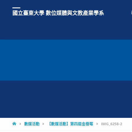
國立臺東大學 數位媒體與文教產業學系
HOME
數媒活動
【數媒活動】第四屆金樹莓
IMG_6258-2