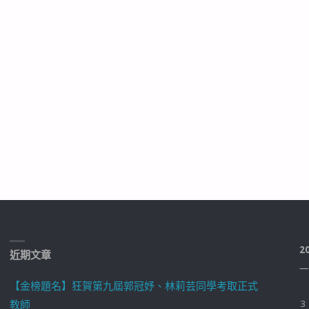
2
近期文章
一
【金榜題名】狂賀第九屆郭冠妤、林莉芸同學考取正式
教師
3