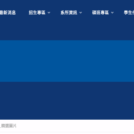
Skip
最新消息
招生專區
系所資訊
碩班專區
學生
to
content
版型_精選圖片