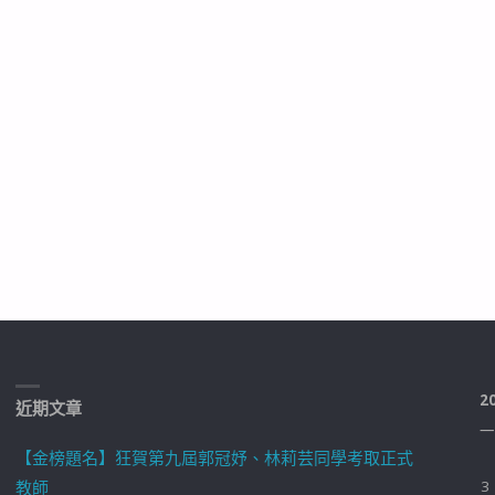
2
近期文章
一
【金榜題名】狂賀第九屆郭冠妤、林莉芸同學考取正式
教師
3