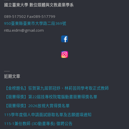
國立臺東大學 數位媒體與文教產業學系
089-517502 Fax089-517799
950臺東縣臺東市大學路二段369號
nttu.eidm@gmail.com
近期文章
【金榜題名】狂賀第九屆郭冠妤、林莉芸同學考取正式教師
【競賽得獎】第22屆技專校院電腦動畫競賽得獎名單
【競賽得獎】2026放視大賞得獎名單
115學年度個人申請面試錄取名單及志願選填通知
115-1兼任教師 (3D動畫專長) 徵聘公告