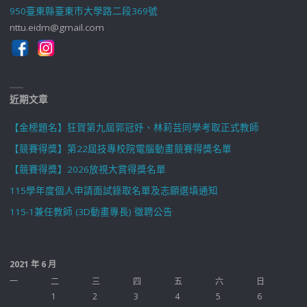
950臺東縣臺東市大學路二段369號
nttu.eidm@gmail.com
近期文章
【金榜題名】狂賀第九屆郭冠妤、林莉芸同學考取正式教師
【競賽得獎】第22屆技專校院電腦動畫競賽得獎名單
【競賽得獎】2026放視大賞得獎名單
115學年度個人申請面試錄取名單及志願選填通知
115-1兼任教師 (3D動畫專長) 徵聘公告
2021 年 6 月
一
二
三
四
五
六
日
1
2
3
4
5
6