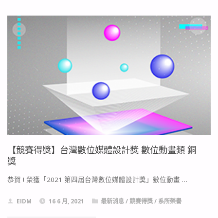
榜
題
名】
狂
賀
110
級
林
【競賽得獎】台灣數位媒體設計獎 數位動畫類 銅
秦
獎
笠、
恭賀 ! 榮獲「2021 第四屆台灣數位媒體設計獎」數位動畫 …
謝
EIDM
16 6 月, 2021
最新消息
/
競賽得獎
/
系所榮譽
文