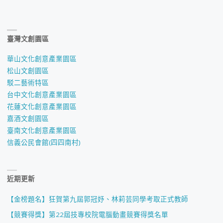
計
獎
臺灣文創園區
數
華山文化創意產業園區
位
松山文創園區
駁二藝術特區
動
台中文化創意產業園區
畫
花蓮文化創意產業園區
嘉酒文創園區
類
臺南文化創意產業園區
信義公民會館(四四南村)
銅
獎"
近期更新
【金榜題名】狂賀第九屆郭冠妤、林莉芸同學考取正式教師
【競賽得獎】第22屆技專校院電腦動畫競賽得獎名單