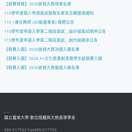
【競賽得獎】2026放視大賞得獎名單
115學年度個人申請面試錄取名單及志願選填通知
115-1兼任教師 (3D動畫專長) 徵聘公告
115學年度申請入學第二階段面試＿設計組面試順序公告
115學年度申請入學第二階段面試＿創作組順序公告
【競賽入圍】2026放視大賞決選入圍名單
【競賽入圍】2026 A+文化資產創意獎學生組競賽入圍
【競賽入圍】2026放視大賞複選入圍名單
國立臺東大學 數位媒體與文教產業學系
089-517502 Fax089-517799