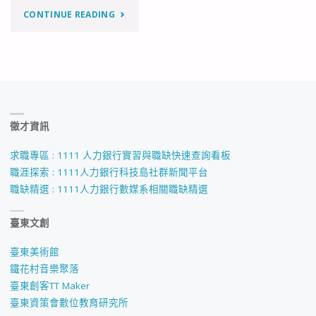
"【競
CONTINUE READING
心
賽
同
得
學
獎】
考
徵才資訊
台
取
灣
求職專區 : 1111 人力銀行實習與職缺快速查詢看板
碩
職涯探索 : 1111人力銀行科技島社群新聞平台
數
職缺精選 : 1111人力銀行數媒系相關職缺精選
士
位
班"
臺東文創
媒
臺東美術館
體
鐵花村音樂聚落
臺東創客TT Maker
設
臺東資策會數位教育研究所