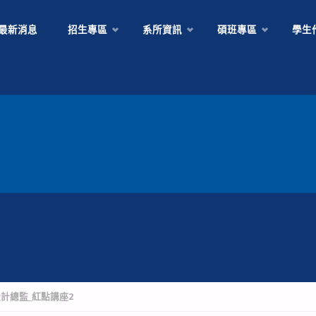
Skip
最新消息
招生專區
系所資訊
碩班專區
學生
to
content
設計總監_紅點講座2