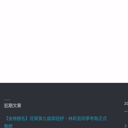
2
近期文章
一
【金榜題名】狂賀第九屆郭冠妤、林莉芸同學考取正式
教師
3