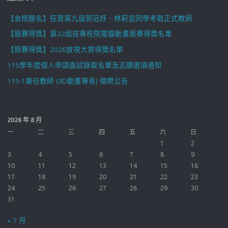
【金榜題名】狂賀第九屆郭冠妤、林莉芸同學考取正式教師
【競賽得獎】第22屆技專校院電腦動畫競賽得獎名單
【競賽得獎】2026放視大賞得獎名單
115學年度個人申請面試錄取名單及志願選填通知
115-1兼任教師 (3D動畫專長) 徵聘公告
2026 年 8 月
一
二
三
四
五
六
日
1
2
3
4
5
6
7
8
9
10
11
12
13
14
15
16
17
18
19
20
21
22
23
24
25
26
27
28
29
30
31
« 7 月