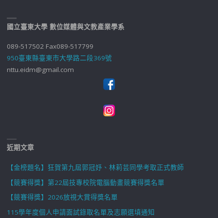
國立臺東大學 數位媒體與文教產業學系
089-517502 Fax089-517799
950臺東縣臺東市大學路二段369號
nttu.eidm@gmail.com
近期文章
【金榜題名】狂賀第九屆郭冠妤、林莉芸同學考取正式教師
【競賽得獎】第22屆技專校院電腦動畫競賽得獎名單
【競賽得獎】2026放視大賞得獎名單
115學年度個人申請面試錄取名單及志願選填通知