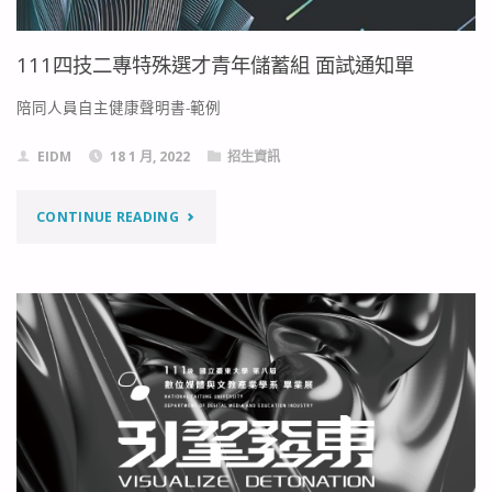
111四技二專特殊選才青年儲蓄組 面試通知單
陪同人員自主健康聲明書-範例
EIDM
18 1 月, 2022
招生資訊
"111
CONTINUE READING
四
技
二
專
特
殊