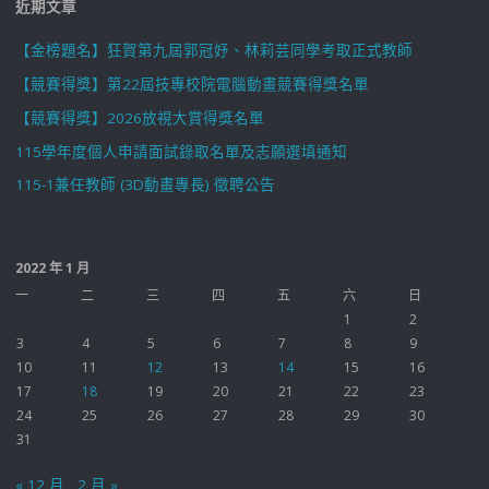
近期文章
【金榜題名】狂賀第九屆郭冠妤、林莉芸同學考取正式教師
【競賽得獎】第22屆技專校院電腦動畫競賽得獎名單
【競賽得獎】2026放視大賞得獎名單
115學年度個人申請面試錄取名單及志願選填通知
115-1兼任教師 (3D動畫專長) 徵聘公告
2022 年 1 月
一
二
三
四
五
六
日
1
2
3
4
5
6
7
8
9
10
11
12
13
14
15
16
17
18
19
20
21
22
23
24
25
26
27
28
29
30
31
« 12 月
2 月 »