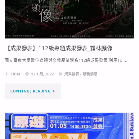
展
單"
–
引
擎
【成果發表】112級專題成果發表_霧林顯像
發
國立臺東大學數位媒體與文教產業學系112級成果發表 利用To …
東"
EIDM
12 1 月, 2022
成果發表
/
最新消息
"【成
CONTINUE READING
果
發
表】