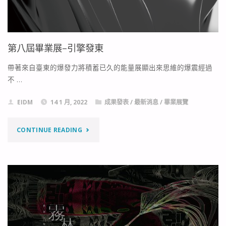
選
才
第八屆畢業展–引擎發東
青
帶著來自臺東的爆發力將積蓄已久的能量展顯出來思維的爆震經過
年
不 …
儲
EIDM
14 1 月, 2022
成果發表
/
最新消息
/
畢業展覽
蓄
"第
CONTINUE READING
組
八
面
屆
試
畢
通
業
知