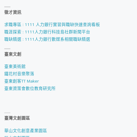
像"
徵才資訊
113
級
求職專區 : 1111 人力銀行實習與職缺快速查詢看板
職涯探索 : 1111人力銀行科技島社群新聞平台
專
職缺精選 : 1111人力銀行數媒系相關職缺精選
題
臺東文創
成
臺東美術館
果
鐵花村音樂聚落
臺東創客TT Maker
發
臺東資策會數位教育研究所
表
_
臺灣文創園區
原
華山文化創意產業園區
遊"