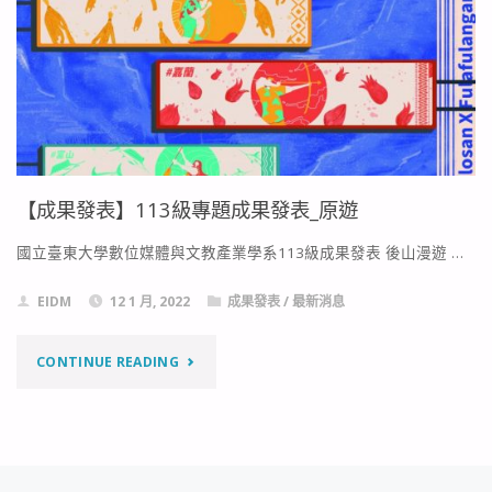
112
級
專
題
成
【成果發表】113級專題成果發表_原遊
果
國立臺東大學數位媒體與文教產業學系113級成果發表 後山漫遊 …
發
EIDM
12 1 月, 2022
成果發表
/
最新消息
表
_
"【成
CONTINUE READING
霧
果
林
發
顯
表】