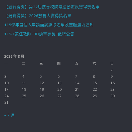
【競賽得獎】第22屆技專校院電腦動畫競賽得獎名單
【競賽得獎】2026放視大賞得獎名單
115學年度個人申請面試錄取名單及志願選填通知
115-1兼任教師 (3D動畫專長) 徵聘公告
2026 年 8 月
一
二
三
四
五
六
日
1
2
3
4
5
6
7
8
9
10
11
12
13
14
15
16
17
18
19
20
21
22
23
24
25
26
27
28
29
30
31
« 7 月