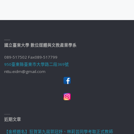
國立臺東大學 數位媒體與文教產業學系
089-517502 Fax089-517799
950臺東縣臺東市大學路二段369號
nttu.eidm@gmail.com
近期文章
【金榜題名】狂賀第九屆郭冠妤、林莉芸同學考取正式教師