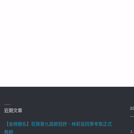
2
近期文章
一
【金榜題名】狂賀第九屆郭冠妤、林莉芸同學考取正式
教師
3