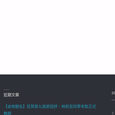
2
近期文章
一
【金榜題名】狂賀第九屆郭冠妤、林莉芸同學考取正式
教師
3