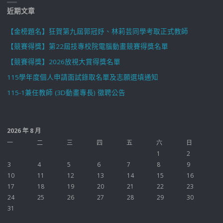
近期文章
【金榜題名】狂賀第九屆郭冠妤、林莉芸同學考取正式教師
【競賽得獎】第22屆技專校院電腦動畫競賽得獎名單
【競賽得獎】2026放視大賞得獎名單
115學年度個人申請面試錄取名單及志願選填通知
115-1兼任教師 (3D動畫專長) 徵聘公告
2026 年 8 月
一
二
三
四
五
六
日
1
2
3
4
5
6
7
8
9
10
11
12
13
14
15
16
17
18
19
20
21
22
23
24
25
26
27
28
29
30
31