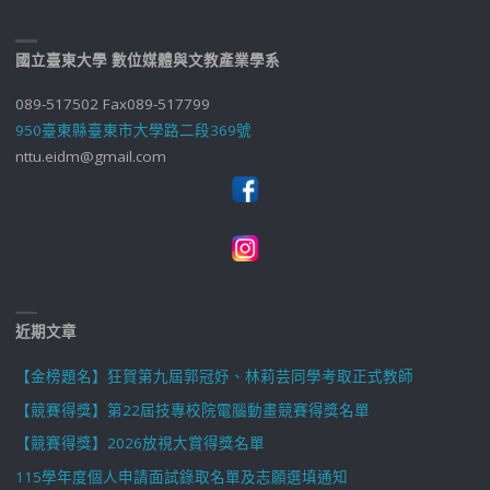
國立臺東大學 數位媒體與文教產業學系
089-517502 Fax089-517799
950臺東縣臺東市大學路二段369號
nttu.eidm@gmail.com
近期文章
【金榜題名】狂賀第九屆郭冠妤、林莉芸同學考取正式教師
【競賽得獎】第22屆技專校院電腦動畫競賽得獎名單
【競賽得獎】2026放視大賞得獎名單
115學年度個人申請面試錄取名單及志願選填通知