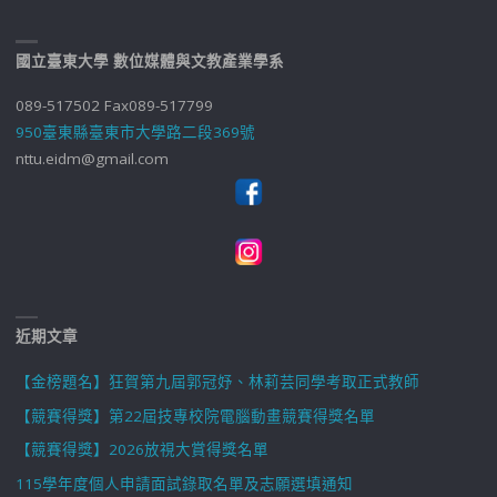
國立臺東大學 數位媒體與文教產業學系
089-517502 Fax089-517799
950臺東縣臺東市大學路二段369號
nttu.eidm@gmail.com
近期文章
【金榜題名】狂賀第九屆郭冠妤、林莉芸同學考取正式教師
【競賽得獎】第22屆技專校院電腦動畫競賽得獎名單
【競賽得獎】2026放視大賞得獎名單
115學年度個人申請面試錄取名單及志願選填通知