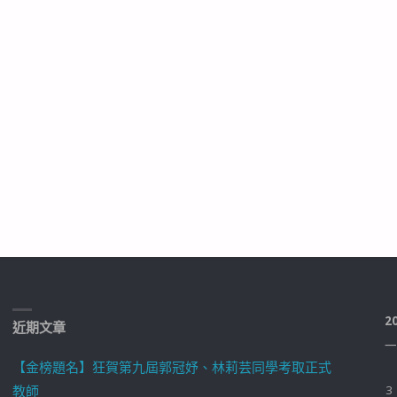
2
近期文章
一
【金榜題名】狂賀第九屆郭冠妤、林莉芸同學考取正式
教師
3