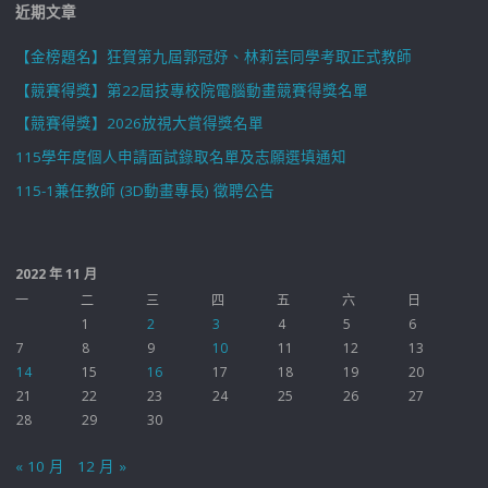
近期文章
【金榜題名】狂賀第九屆郭冠妤、林莉芸同學考取正式教師
【競賽得獎】第22屆技專校院電腦動畫競賽得獎名單
【競賽得獎】2026放視大賞得獎名單
115學年度個人申請面試錄取名單及志願選填通知
115-1兼任教師 (3D動畫專長) 徵聘公告
2022 年 11 月
一
二
三
四
五
六
日
1
2
3
4
5
6
7
8
9
10
11
12
13
14
15
16
17
18
19
20
21
22
23
24
25
26
27
28
29
30
« 10 月
12 月 »