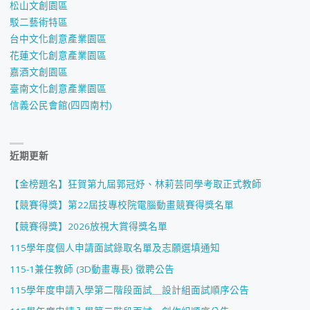
松山文創園區
駁二藝術特區
台中文化創意產業園區
花蓮文化創意產業園區
嘉酒文創園區
臺南文化創意產業園區
信義公民會館(四四南村)
近期更新
【金榜題名】狂賀第九屆郭冠妤、林莉芸同學考取正式教師
【競賽得獎】第22屆技專校院電腦動畫競賽得獎名單
【競賽得獎】2026放視大賞得獎名單
115學年度個人申請面試錄取名單及志願選填通知
115-1兼任教師 (3D動畫專長) 徵聘公告
115學年度申請入學第二階段面試＿設計組面試順序公告