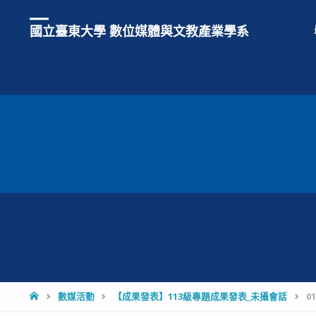
國立臺東大學 數位媒體與文教產業學系
HOME
數媒活動
【成果發表】113級專題成果發表_未攝會話
01