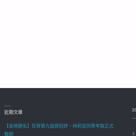
2
近期文章
一
【金榜題名】狂賀第九屆郭冠妤、林莉芸同學考取正式
教師
3