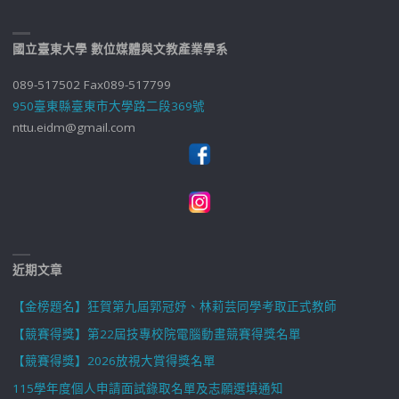
國立臺東大學 數位媒體與文教產業學系
089-517502 Fax089-517799
950臺東縣臺東市大學路二段369號
nttu.eidm@gmail.com
近期文章
【金榜題名】狂賀第九屆郭冠妤、林莉芸同學考取正式教師
【競賽得獎】第22屆技專校院電腦動畫競賽得獎名單
【競賽得獎】2026放視大賞得獎名單
115學年度個人申請面試錄取名單及志願選填通知