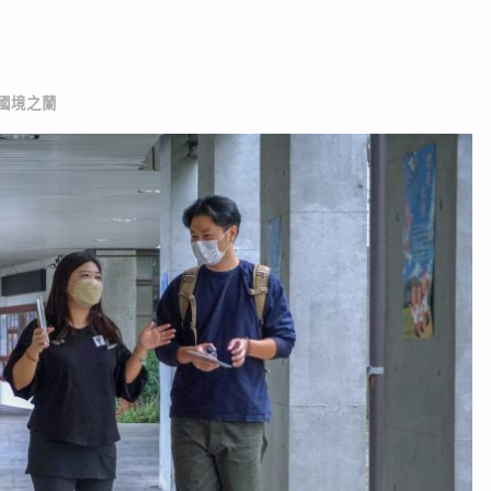
_國境之蘭