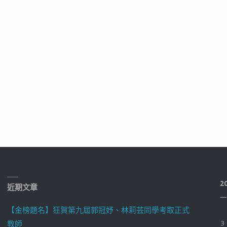
2
近期文章
一
【金榜題名】狂賀第九屆郭冠妤、林莉芸同學考取正式
教師
3