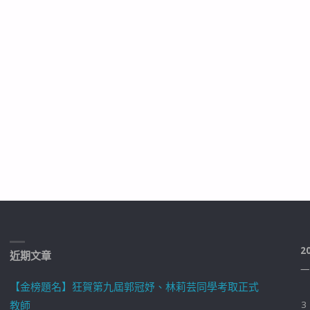
2
近期文章
一
【金榜題名】狂賀第九屆郭冠妤、林莉芸同學考取正式
教師
3