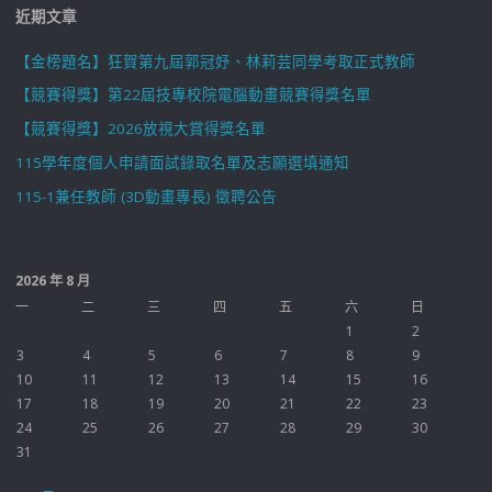
近期文章
【金榜題名】狂賀第九屆郭冠妤、林莉芸同學考取正式教師
【競賽得獎】第22屆技專校院電腦動畫競賽得獎名單
【競賽得獎】2026放視大賞得獎名單
115學年度個人申請面試錄取名單及志願選填通知
115-1兼任教師 (3D動畫專長) 徵聘公告
2026 年 8 月
一
二
三
四
五
六
日
1
2
3
4
5
6
7
8
9
10
11
12
13
14
15
16
17
18
19
20
21
22
23
24
25
26
27
28
29
30
31