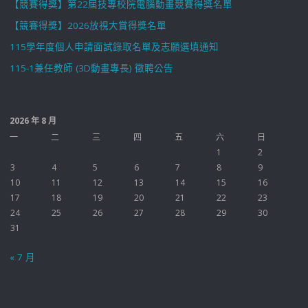
【競賽得獎】第22屆技專校院電腦動畫競賽得獎名單
【競賽得獎】2026放視大賞得獎名單
115學年度個人申請面試錄取名單及志願選填通知
115-1兼任教師 (3D動畫專長) 徵聘公告
2026 年 8 月
一
二
三
四
五
六
日
1
2
3
4
5
6
7
8
9
10
11
12
13
14
15
16
17
18
19
20
21
22
23
24
25
26
27
28
29
30
31
« 7 月