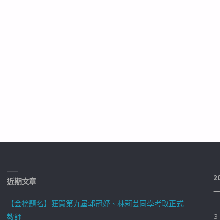
2
近期文章
一
【金榜題名】狂賀第九屆郭冠妤、林莉芸同學考取正式
教師
3