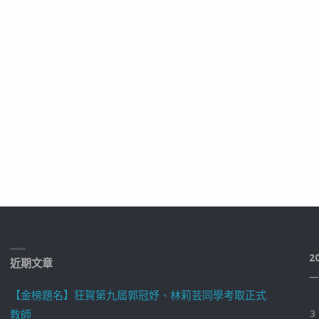
2
近期文章
一
【金榜題名】狂賀第九屆郭冠妤、林莉芸同學考取正式
教師
3