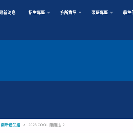
Skip
最新消息
招生專區
系所資訊
碩班專區
學生
to
content
- 創新產品組
2023 COOL 酷酷比-2