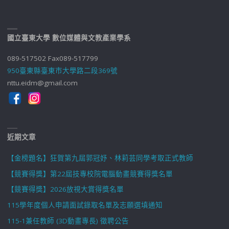
國立臺東大學 數位媒體與文教產業學系
089-517502 Fax089-517799
950臺東縣臺東市大學路二段369號
nttu.eidm@gmail.com
近期文章
【金榜題名】狂賀第九屆郭冠妤、林莉芸同學考取正式教師
【競賽得獎】第22屆技專校院電腦動畫競賽得獎名單
【競賽得獎】2026放視大賞得獎名單
115學年度個人申請面試錄取名單及志願選填通知
115-1兼任教師 (3D動畫專長) 徵聘公告