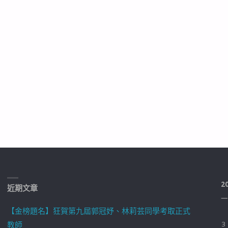
2
近期文章
一
【金榜題名】狂賀第九屆郭冠妤、林莉芸同學考取正式
教師
3