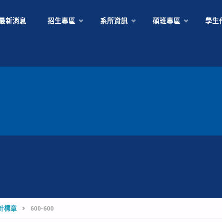
Skip
最新消息
招生專區
系所資訊
碩班專區
學生
to
content
計標章
600-600