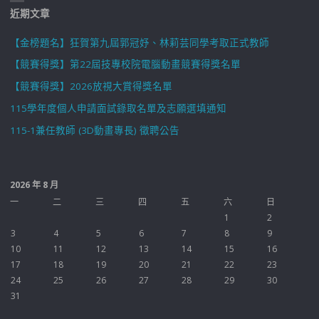
近期文章
【金榜題名】狂賀第九屆郭冠妤、林莉芸同學考取正式教師
【競賽得獎】第22屆技專校院電腦動畫競賽得獎名單
【競賽得獎】2026放視大賞得獎名單
115學年度個人申請面試錄取名單及志願選填通知
115-1兼任教師 (3D動畫專長) 徵聘公告
2026 年 8 月
一
二
三
四
五
六
日
1
2
3
4
5
6
7
8
9
10
11
12
13
14
15
16
17
18
19
20
21
22
23
24
25
26
27
28
29
30
31