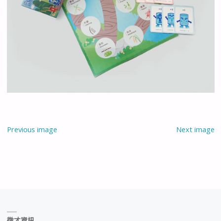
Previous image
Next image
徵才資訊