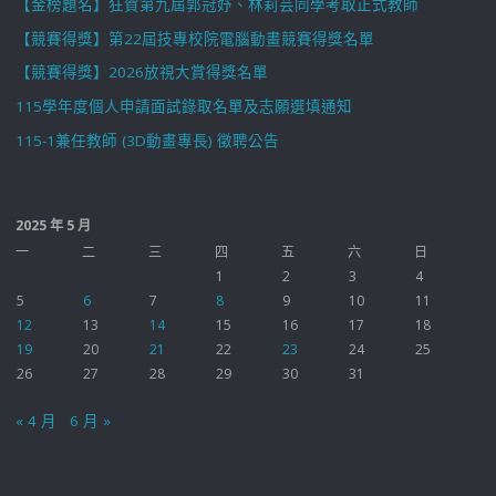
【金榜題名】狂賀第九屆郭冠妤、林莉芸同學考取正式教師
【競賽得獎】第22屆技專校院電腦動畫競賽得獎名單
【競賽得獎】2026放視大賞得獎名單
115學年度個人申請面試錄取名單及志願選填通知
115-1兼任教師 (3D動畫專長) 徵聘公告
2025 年 5 月
一
二
三
四
五
六
日
1
2
3
4
5
6
7
8
9
10
11
12
13
14
15
16
17
18
19
20
21
22
23
24
25
26
27
28
29
30
31
« 4 月
6 月 »